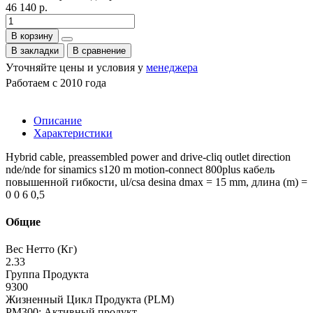
46 140 р.
В корзину
В закладки
В сравнение
Уточняйте цены и условия у
менеджера
Работаем с 2010 года
Описание
Характеристики
Hybrid cable, preassembled power and drive-cliq outlet direction
nde/nde for sinamics s120 m motion-connect 800plus кабель
повышенной гибкости, ul/csa desina dmax = 15 mm, длина (m) =
0 0 6 0,5
Общие
Вес Нетто (Кг)
2.33
Группа Продукта
9300
Жизненный Цикл Продукта (PLM)
PM300: Активный продукт