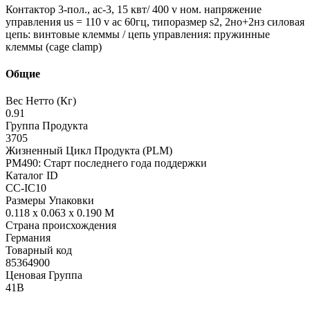
Контактор 3-пол., ac-3, 15 квт/ 400 v ном. напряжение
управления us = 110 v ac 60гц, типоразмер s2, 2но+2нз силовая
цепь: винтовые клеммы / цепь управления: пружинные
клеммы (cage clamp)
Общие
Вес Нетто (Кг)
0.91
Группа Продукта
3705
Жизненный Цикл Продукта (PLM)
PM490: Старт последнего года поддержки
Каталог ID
CC-IC10
Размеры Упаковки
0.118 x 0.063 x 0.190 M
Страна происхождения
Германия
Товарный код
85364900
Ценовая Группа
41B