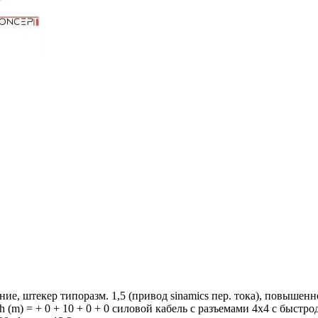
, штекер типоразм. 1,5 (привод sinamics пер. тока), повышенной 
ngth (m) = + 0 + 10 + 0 + 0 силовой кабель с разъемами 4x4 c быст