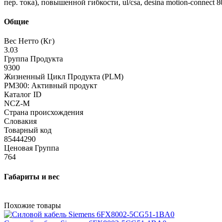
пер. тока), повышенной гибкости, ul/csa, desina motion-connect 
Общие
Вес Нетто (Кг)
3.03
Группа Продукта
9300
Жизненный Цикл Продукта (PLM)
PM300: Активный продукт
Каталог ID
NCZ-M
Страна происхождения
Словакия
Товарный код
85444290
Ценовая Группа
764
Габариты и вес
Похожие товары