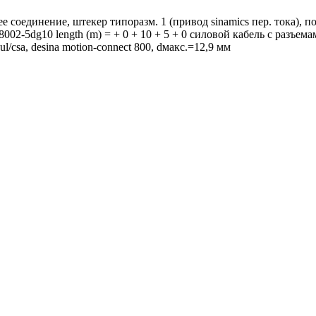
соединение, штекер типоразм. 1 (привод sinamics пер. тока), пов
fx8002-5dg10 length (m) = + 0 + 10 + 5 + 0 силовой кабель с разъ
l/csa, desina motion-connect 800, dмакс.=12,9 мм