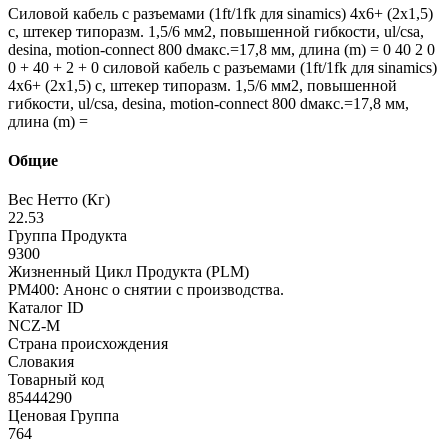
Силовой кабель с разъемами (1ft/1fk для sinamics) 4x6+ (2x1,5)
c, штекер типоразм. 1,5/6 мм2, повышенной гибкости, ul/csa,
desina, motion-connect 800 dмакс.=17,8 мм, длина (m) = 0 40 2 0
0 + 40 + 2 + 0 силовой кабель с разъемами (1ft/1fk для sinamics)
4x6+ (2x1,5) c, штекер типоразм. 1,5/6 мм2, повышенной
гибкости, ul/csa, desina, motion-connect 800 dмакс.=17,8 мм,
длина (m) =
Общие
Вес Нетто (Кг)
22.53
Группа Продукта
9300
Жизненный Цикл Продукта (PLM)
PM400: Анонс о снятии с производства.
Каталог ID
NCZ-M
Страна происхождения
Словакия
Товарный код
85444290
Ценовая Группа
764