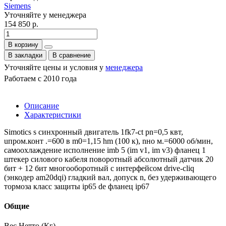
Siemens
Уточняйте у менеджера
154 850 р.
В корзину
В закладки
В сравнение
Уточняйте цены и условия у
менеджера
Работаем с 2010 года
Описание
Характеристики
Simotics s синхронный двигатель 1fk7-ct pn=0,5 квт,
uпром.конт .=600 в m0=1,15 hm (100 к), nно м.=6000 об/мин,
самоохлаждение исполнение imb 5 (im v1, im v3) фланец 1
штекер силового кабеля поворотный абсолютный датчик 20
бит + 12 бит многооборотный с интерфейсом drive-cliq
(энкодер am20dqi) гладкий вал, допуск n, без удерживающего
тормоза класс защиты ip65 de фланец ip67
Общие
Вес Нетто (Кг)