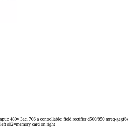
c input: 480v 3ac, 706 a controllable: field rectifier d500/850 mreq-g
left s02=memory card on right