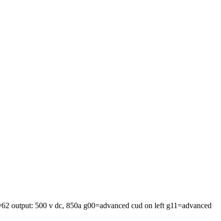
egf6v62 output: 500 v dc, 850a g00=advanced cud on left g11=advanced