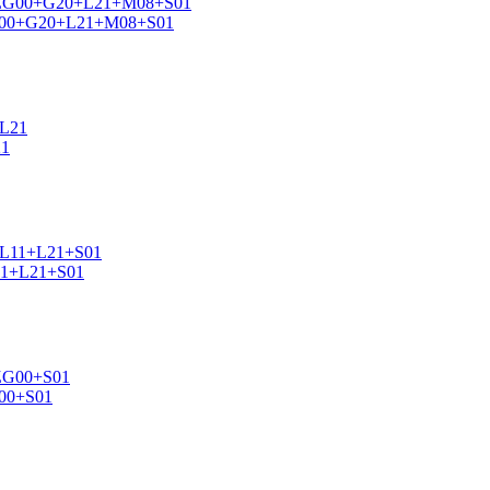
ZG00+G20+L21+M08+S01
21
11+L21+S01
00+S01