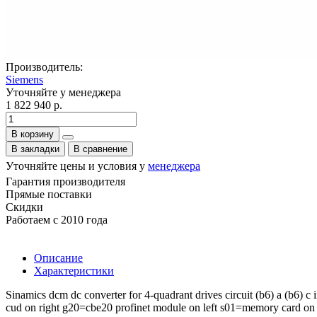
Производитель:
Siemens
Уточняйте у менеджера
1 822 940 р.
В корзину
В закладки
В сравнение
Уточняйте цены и условия у
менеджера
Гарантия производителя
Прямые поставки
Скидки
Работаем с 2010 года
Описание
Характеристики
Sinamics dcm dc converter for 4-quadrant drives circuit (b6) a (b6) 
cud on right g20=cbe20 profinet module on left s01=memory card on 