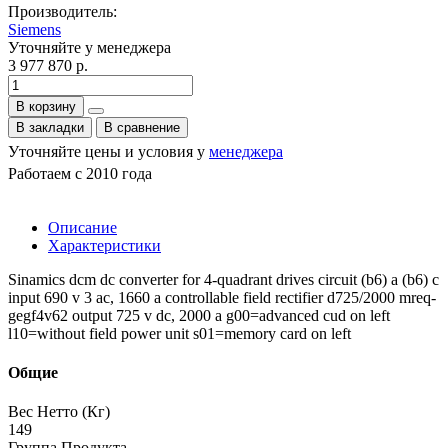
Производитель:
Siemens
Уточняйте у менеджера
3 977 870 р.
В корзину
В закладки
В сравнение
Уточняйте цены и условия у
менеджера
Работаем с 2010 года
Описание
Характеристики
Sinamics dcm dc converter for 4-quadrant drives circuit (b6) a (b6) c
input 690 v 3 ac, 1660 a controllable field rectifier d725/2000 mreq-
gegf4v62 output 725 v dc, 2000 a g00=advanced cud on left
l10=without field power unit s01=memory card on left
Общие
Вес Нетто (Кг)
149
Группа Продукта