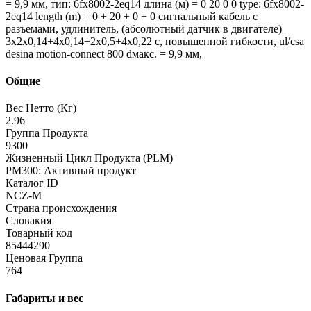
= 9,9 мм, тип: 6fx8002-2eq14 длина (м) = 0 20 0 0 type: 6fx8002-
2eq14 length (m) = 0 + 20 + 0 + 0 сигнальный кабель с
разъемами, удлинитель, (абсолютный датчик в двигателе)
3x2x0,14+4x0,14+2x0,5+4x0,22 c, повышенной гибкости, ul/csa
desina motion-connect 800 dмакс. = 9,9 мм,
Общие
Вес Нетто (Кг)
2.96
Группа Продукта
9300
Жизненный Цикл Продукта (PLM)
PM300: Активный продукт
Каталог ID
NCZ-M
Страна происхождения
Словакия
Товарный код
85444290
Ценовая Группа
764
Габариты и вес