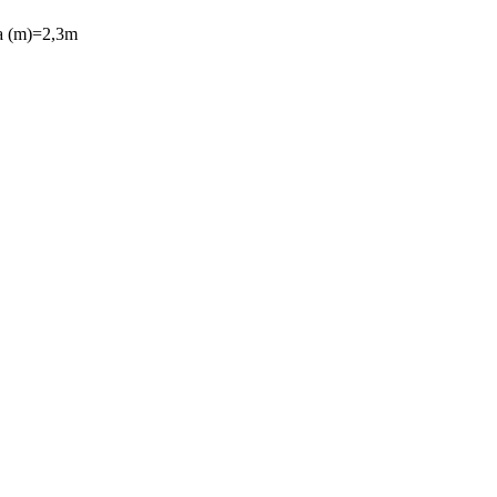
а (m)=2,3m