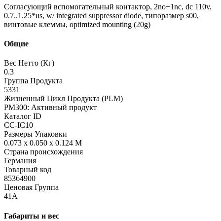
Согласующий вспомогательный контактор, 2no+1nc, dc 110v,
0.7..1.25*us, w/ integrated suppressor diode, типоразмер s00,
винтовые клеммы, optimized mounting (20g)
Общие
Вес Нетто (Кг)
0.3
Группа Продукта
5331
Жизненный Цикл Продукта (PLM)
PM300: Активный продукт
Каталог ID
CC-IC10
Размеры Упаковки
0.073 x 0.050 x 0.124 M
Страна происхождения
Германия
Товарный код
85364900
Ценовая Группа
41A
Габариты и вес