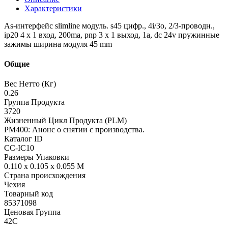
Характеристики
As-интерфейс slimline модуль. s45 цифр., 4i/3o, 2/3-проводн.,
ip20 4 x 1 вход, 200ma, pnp 3 x 1 выход, 1a, dc 24v пружинные
зажимы ширина модуля 45 mm
Общие
Вес Нетто (Кг)
0.26
Группа Продукта
3720
Жизненный Цикл Продукта (PLM)
PM400: Анонс о снятии с производства.
Каталог ID
CC-IC10
Размеры Упаковки
0.110 x 0.105 x 0.055 M
Страна происхождения
Чехия
Товарный код
85371098
Ценовая Группа
42C