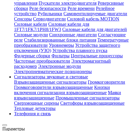
управления
Пускатели электродвигателя
Реверсивные
сборки
Реле безопасности
Реле времени
Релейное
устройство
Рубильники
Самовентилируемые двигатели
Сенсоры
Серводвигатели
Силовой кабель MOTION
Силовые кабели
Силовые кабели для
1FT7/1FK7/1PH8/1FW3
Силовые кабели для двигателей
Силовые модули
Синхронные двигатели
Согласующие
реле
Стабилизированные блоки питания
Температурные
преобразователи
Уровнемеры
Устройства защитного
отключения (УЗО)
Устройства плавного пуска
Фидерные сборки
Фильтры
Центральные процессоры
Частотные преобразователи
Электромагнитный
расходомер
Электронные модули
Электропневматические позиционеры
Сигнализаторы звуковые и световые
Взрывозащищенные сигнализаторы
Громкоговорители
Громкоговорители взрывозащищенные
Кнопки
включения сигнализации взрывозащищенные
Маяки
взрывозащищенные
Промышленные сигнализаторы
Сверхмощные сирены
Светофоры взрывозащищенные
Тепловые детекторы
Телефония и связь
Параметры