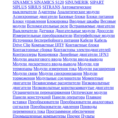
SINAMICS
SINAMICS S120
SINUMERIK
SIPART
SIPLUS
SIRIUS
SITRANS
Автоматические
выключатели
Адаптеры
Аналитические модули
Асинхронные двигатели
Базовые блоки
Блоки питания
Блоки управления
Блокировка
Вводные шкафы
Весовые
модули
Вспомогательные реле
Встраиваемые двигатели
Выключатели
Датчики
Двигательные модули
Дроссели
Измерительные преобразователи
Интерфейсные модули
Источники бесперебойного питания
Кабели
Кабель
Drive Cliq
Компактные ЦПУ
Контактные блоки
Контакторные сборки
Контакторы электродвигателей
Контроллеры
Концевики
Линейные двигатели 1FN3
Модули аналогового ввода
Модули ввода-вывода
Модули дискретного ввода-вывода
Модули для
термопары
Модули измерения тока
Модули расширения
Модули связи
Модули синхронизации
Модули
торможения
Модульные соединители
Моментные
двигатели
Независимые расцепители
Низковольтные
двигатели
Низковольтные короткозамкнутые двигатели
Ограничители перенапряжения
Оптические модули
Панели конструкций
Панели оператора
Плавкие
вставки
Преобразователи
Преобразователи аналоговых
сигналов
Преобразователи давления
Приводы
переменного тока
Программное обеспечение
Промышленные компьютеры
Прочее
Пульты