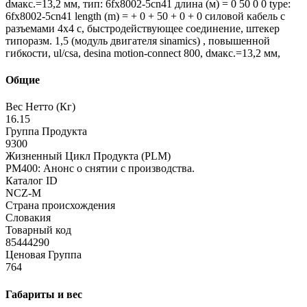
dмакс.=13,2 мм, тип: 6fx8002-5cn41 длина (м) = 0 50 0 0 type:
6fx8002-5cn41 length (m) = + 0 + 50 + 0 + 0 силовой кабель с
разъемами 4x4 c, быстродействующее соединение, штекер
типоразм. 1,5 (модуль двигателя sinamics) , повышенной
гибкости, ul/csa, desina motion-connect 800, dмакс.=13,2 мм,
Общие
Вес Нетто (Кг)
16.15
Группа Продукта
9300
Жизненный Цикл Продукта (PLM)
PM400: Анонс о снятии с производства.
Каталог ID
NCZ-M
Страна происхождения
Словакия
Товарный код
85444290
Ценовая Группа
764
Габариты и вес