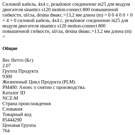
Силовой кабель, 4x4 c, резьбовое соединение m25 для модуля
двигателя sinamics s120 motion-connect 800 повышенной
гибкости, ul/csa, desina dмакс.=13,2 мм длина (m) = 0 0 4 0 0 + 0
+ 4 + 0 силовой кабель, 4x4 c, резьбовое соединение m25 для
модуля двигателя sinamics s120 motion-connect 800
повышенной гибкости, ul/csa, desina dмакс.=13,2 мм длина (m)
=
Общие
Вес Нетто (Кг)
2.07
Группа Продукта
9300
Жизненный Цикл Продукта (PLM)
PM400: Анонс о снятии с производства.
Каталог ID
NCZ-M
Страна происхождения
Словакия
Товарный код
85444290
Ценовая Группа
764