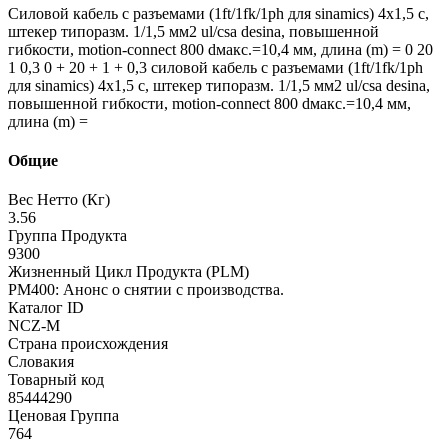
Силовой кабель с разъемами (1ft/1fk/1ph для sinamics) 4x1,5 c,
штекер типоразм. 1/1,5 мм2 ul/csa desina, повышенной
гибкости, motion-connect 800 dмакс.=10,4 мм, длина (m) = 0 20
1 0,3 0 + 20 + 1 + 0,3 силовой кабель с разъемами (1ft/1fk/1ph
для sinamics) 4x1,5 c, штекер типоразм. 1/1,5 мм2 ul/csa desina,
повышенной гибкости, motion-connect 800 dмакс.=10,4 мм,
длина (m) =
Общие
Вес Нетто (Кг)
3.56
Группа Продукта
9300
Жизненный Цикл Продукта (PLM)
PM400: Анонс о снятии с производства.
Каталог ID
NCZ-M
Страна происхождения
Словакия
Товарный код
85444290
Ценовая Группа
764