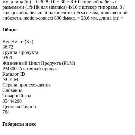
мм, длина (m) = 0 30 8 0 0 + 30 + 8 + 0 силовой кабель с
разъемами (1ft/1fk для sinamics) 4x16 c штекер типоразм. 3 /
кольцевой кабельный наконечник ul/csa desina, повышенной
гибкости, motion-connect 800 dмакс. = 23,6 мм, длина (m) =
Общие
Вес Нетто (Кг)
36.72
Группа Продукта
9300
Жизненный Цикл Продукта (PLM)
PM300: Активный продукт
Каталог ID
NCZ-M
Страна происхождения
Словакия
Товарный код
85444290
Ценовая Группа
764
Габариты и вес