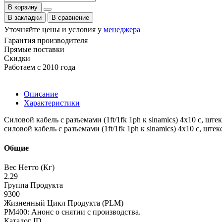
В корзину
В закладки
В сравнение
Уточняйте цены и условия у
менеджера
Гарантия производителя
Прямые поставки
Скидки
Работаем с 2010 года
Описание
Характеристики
Силовой кабель с разъемами (1ft/1fk 1ph к sinamics) 4x10 c, штек
силовой кабель с разъемами (1ft/1fk 1ph к sinamics) 4x10 c, ште
Общие
Вес Нетто (Кг)
2.29
Группа Продукта
9300
Жизненный Цикл Продукта (PLM)
PM400: Анонс о снятии с производства.
Каталог ID