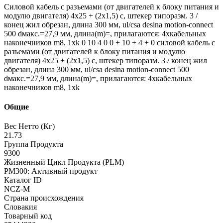
Силовой кабель с разъемами (от двигателей к блоку питания и
модулю двигателя) 4x25 + (2x1,5) c, штекер типоразм. 3 /
конец жил обрезан, длина 300 мм, ul/csa desina motion-connect
500 dмакс.=27,9 мм, длина(m)=, прилагаются: 4xкабельных
наконечников m8, 1xk 0 10 4 0 0 + 10 + 4 + 0 силовой кабель с
разъемами (от двигателей к блоку питания и модулю
двигателя) 4x25 + (2x1,5) c, штекер типоразм. 3 / конец жил
обрезан, длина 300 мм, ul/csa desina motion-connect 500
dмакс.=27,9 мм, длина(m)=, прилагаются: 4xкабельных
наконечников m8, 1xk
Общие
Вес Нетто (Кг)
21.73
Группа Продукта
9300
Жизненный Цикл Продукта (PLM)
PM300: Активный продукт
Каталог ID
NCZ-M
Страна происхождения
Словакия
Товарный код