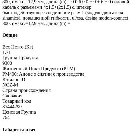
800, dмакс.=12,9 мм, длина (m) = 0 0 6 0 0 + 0 + 6 + 0 силовой
кабель с разъемами 4x1,5+(2x1,5) c, штекер
быстродействующее соединение разм.1 (модуль двигателя
sinamics), повышенной гибкости, ul/csa, desina motion-connect
800, dмакс.=12,9 мм, длина (m) =
Общие
Вес Нетто (Кг)
1.71
Группа Продукта
9300
Жизненный Цикл Продукта (PLM)
PM400: Анонс о снятии с производства.
Каталог ID
NCZ-M
Страна происхождения
Словакия
Товарный код
85444290
Ценовая Группа
764
Габариты и вес