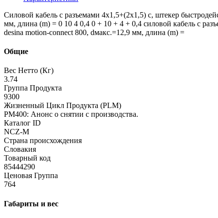
Силовой кабель с разъемами 4x1,5+(2x1,5) c, штекер быстродейс
мм, длина (m) = 0 10 4 0,4 0 + 10 + 4 + 0,4 силовой кабель с р
desina motion-connect 800, dмакс.=12,9 мм, длина (m) =
Общие
Вес Нетто (Кг)
3.74
Группа Продукта
9300
Жизненный Цикл Продукта (PLM)
PM400: Анонс о снятии с производства.
Каталог ID
NCZ-M
Страна происхождения
Словакия
Товарный код
85444290
Ценовая Группа
764
Габариты и вес