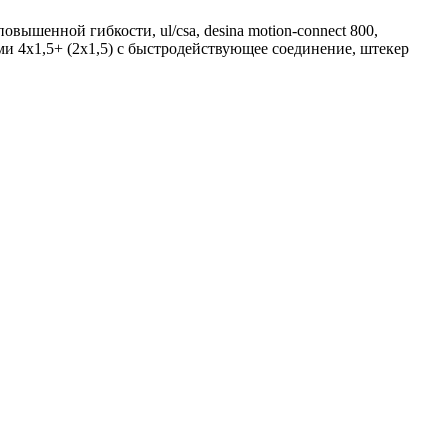
овышенной гибкости, ul/csa, desina motion-connect 800,
емами 4x1,5+ (2x1,5) c быстродействующее соединение, штекер