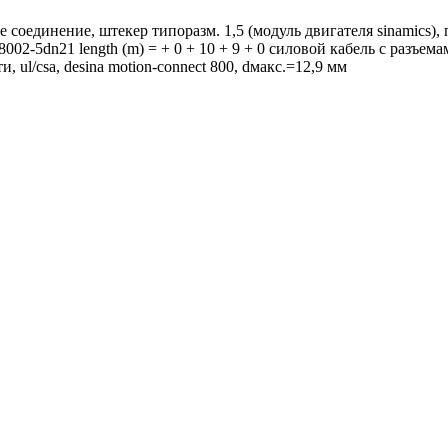
соединение, штекер типоразм. 1,5 (модуль двигателя sinamics), п
fx8002-5dn21 length (m) = + 0 + 10 + 9 + 0 силовой кабель с разъ
, ul/csa, desina motion-connect 800, dмакс.=12,9 мм