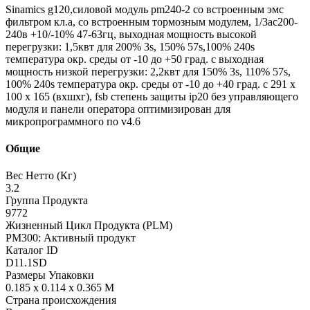
Sinamics g120,силовой модуль pm240-2 со встроенным эмс
фильтром кл.а, со встроенным тормозным модулем, 1/3ac200-
240в +10/-10% 47-63гц, выходная мощность высокой
перегрузки: 1,5квт для 200% 3s, 150% 57s,100% 240s
температура окр. среды от -10 до +50 град. c выходная
мощность низкой перегрузки: 2,2квт для 150% 3s, 110% 57s,
100% 240s температура окр. среды от -10 до +40 град. c 291 x
100 x 165 (вxшxг), fsb степень защиты ip20 без управляющего
модуля и панели оператора оптимизирован для
микропрограммного по v4.6
Общие
Вес Нетто (Кг)
3.2
Группа Продукта
9772
Жизненный Цикл Продукта (PLM)
PM300: Активный продукт
Каталог ID
D11.1SD
Размеры Упаковки
0.185 x 0.114 x 0.365 M
Страна происхождения