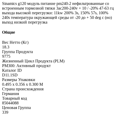
Sinamics g120 модуль питание pm240-2 нефильтрованные со
встроенным тормозной тяпки 3ac200-240v + 10 / -20% 47-63 гц
выхода высокой перегрузки: 11kw 200% 3s, 150% 57s, 100%
240s температура окружающей среды от -20 до + 50 deg с (но)
выход низкий перегрузка
Общие
Вес Нетто (Кг)
18.3
Группа Продукта
9775
Жизненный Цикл Продукта (PLM)
PM300: Активный продукт
Каталог ID
D11.1SD
Размеры Упаковки
0.495 x 0.356 x 0.300 M
Страна происхождения
Германия
Товарный код
85044088
Ценовая Группа
339