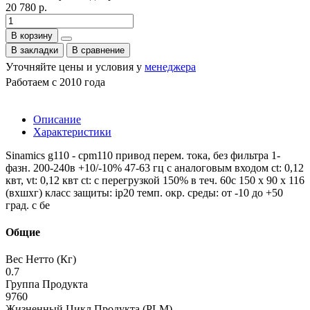
20 780 р.
В корзину
В закладки
В сравнение
Уточняйте цены и условия у
менеджера
Работаем с 2010 года
Описание
Характеристики
Sinamics g110 - cpm110 привод перем. тока, без фильтра 1-
фазн. 200-240в +10/-10% 47-63 гц с аналоговым входом ct: 0,12
квт, vt: 0,12 квт ct: с перегрузкой 150% в теч. 60с 150 x 90 x 116
(вxшxг) класс защиты: ip20 темп. окр. среды: от -10 до +50
град. c бе
Общие
Вес Нетто (Кг)
0.7
Группа Продукта
9760
Жизненный Цикл Продукта (PLM)