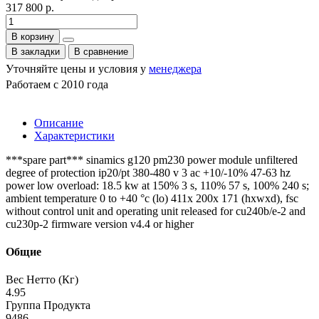
317 800 р.
В корзину
В закладки
В сравнение
Уточняйте цены и условия у
менеджера
Работаем с 2010 года
Описание
Характеристики
***spare part*** sinamics g120 pm230 power module unfiltered
degree of protection ip20/pt 380-480 v 3 ac +10/-10% 47-63 hz
power low overload: 18.5 kw at 150% 3 s, 110% 57 s, 100% 240 s;
ambient temperature 0 to +40 °c (lo) 411x 200x 171 (hxwxd), fsc
without control unit and operating unit released for cu240b/e-2 and
cu230p-2 firmware version v4.4 or higher
Общие
Вес Нетто (Кг)
4.95
Группа Продукта
9486