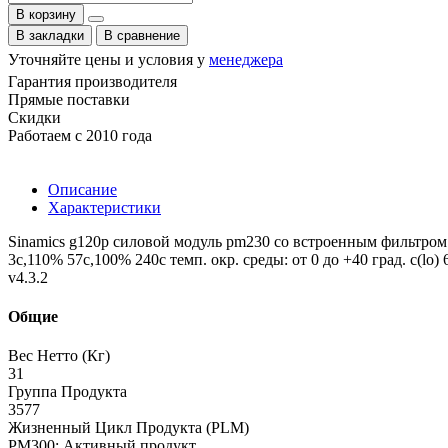
В корзину
В закладки
В сравнение
Уточняйте цены и условия у
менеджера
Гарантия производителя
Прямые поставки
Скидки
Работаем с 2010 года
Описание
Характеристики
Sinamics g120p силовой модуль pm230 со встроенным фильтром к
3с,110% 57с,100% 240с темп. окр. среды: от 0 до +40 град. c(l
v4.3.2
Общие
Вес Нетто (Кг)
31
Группа Продукта
3577
Жизненный Цикл Продукта (PLM)
PM300: Активный продукт