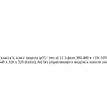
ласса b, класс защиты ip55 / тип ul 12 3-фазн.380-480 в +10/-10
o) 640 x 320 x 329 (hxbxt), fsd без управляющего модуля и панел