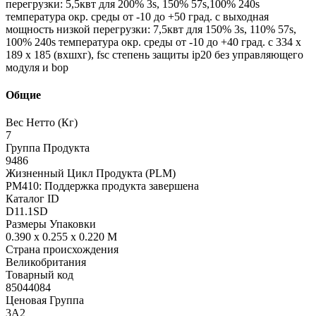
перегрузки: 5,5квт для 200% 3s, 150% 57s,100% 240s
температура окр. среды от -10 до +50 град. c выходная
мощность низкой перегрузки: 7,5квт для 150% 3s, 110% 57s,
100% 240s температура окр. среды от -10 до +40 град. c 334 x
189 x 185 (вxшxг), fsc степень защиты ip20 без управляющего
модуля и bop
Общие
Вес Нетто (Кг)
7
Группа Продукта
9486
Жизненный Цикл Продукта (PLM)
PM410: Поддержка продукта завершена
Каталог ID
D11.1SD
Размеры Упаковки
0.390 x 0.255 x 0.220 M
Страна происхождения
Великобритания
Товарный код
85044084
Ценовая Группа
3A2