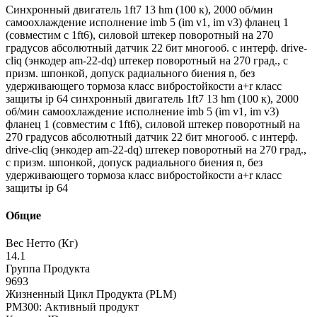
Синхронный двигатель 1ft7 13 hm (100 к), 2000 об/мин
самоохлаждение исполнение imb 5 (im v1, im v3) фланец 1
(совместим с 1ft6), силовой штекер поворотный на 270
градусов абсолютный датчик 22 бит многооб. с интерф. drive-
cliq (энкодер am-22-dq) штекер поворотный на 270 град., с
призм. шпонкой, допуск радиального биения n, без
удерживающего тормоза класс вибростойкости a+r класс
защиты ip 64 синхронный двигатель 1ft7 13 hm (100 к), 2000
об/мин самоохлаждение исполнение imb 5 (im v1, im v3)
фланец 1 (совместим с 1ft6), силовой штекер поворотный на
270 градусов абсолютный датчик 22 бит многооб. с интерф.
drive-cliq (энкодер am-22-dq) штекер поворотный на 270 град.,
с призм. шпонкой, допуск радиального биения n, без
удерживающего тормоза класс вибростойкости a+r класс
защиты ip 64
Общие
Вес Нетто (Кг)
14.1
Группа Продукта
9693
Жизненный Цикл Продукта (PLM)
PM300: Активный продукт