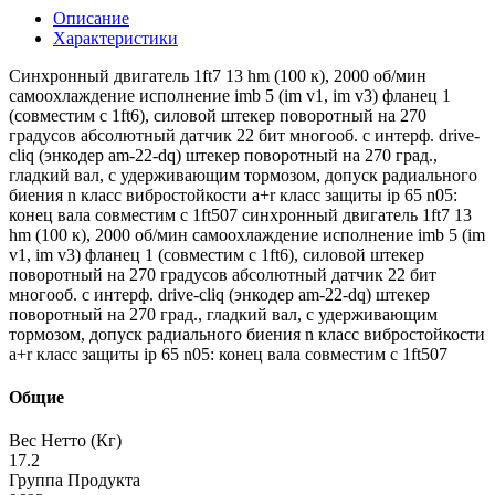
Описание
Характеристики
Синхронный двигатель 1ft7 13 hm (100 к), 2000 об/мин
самоохлаждение исполнение imb 5 (im v1, im v3) фланец 1
(совместим с 1ft6), силовой штекер поворотный на 270
градусов абсолютный датчик 22 бит многооб. с интерф. drive-
cliq (энкодер am-22-dq) штекер поворотный на 270 град.,
гладкий вал, с удерживающим тормозом, допуск радиального
биения n класс вибростойкости a+r класс защиты ip 65 n05:
конец вала совместим с 1ft507 синхронный двигатель 1ft7 13
hm (100 к), 2000 об/мин самоохлаждение исполнение imb 5 (im
v1, im v3) фланец 1 (совместим с 1ft6), силовой штекер
поворотный на 270 градусов абсолютный датчик 22 бит
многооб. с интерф. drive-cliq (энкодер am-22-dq) штекер
поворотный на 270 град., гладкий вал, с удерживающим
тормозом, допуск радиального биения n класс вибростойкости
a+r класс защиты ip 65 n05: конец вала совместим с 1ft507
Общие
Вес Нетто (Кг)
17.2
Группа Продукта