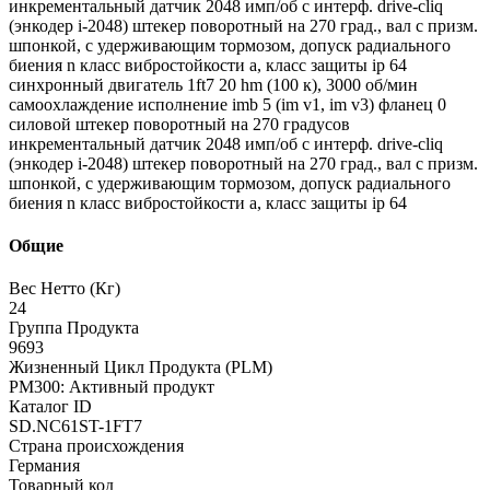
инкрементальный датчик 2048 имп/об с интерф. drive-cliq
(энкодер i-2048) штекер поворотный на 270 град., вал с призм.
шпонкой, с удерживающим тормозом, допуск радиального
биения n класс вибростойкости a, класс защиты ip 64
синхронный двигатель 1ft7 20 hm (100 к), 3000 об/мин
самоохлаждение исполнение imb 5 (im v1, im v3) фланец 0
силовой штекер поворотный на 270 градусов
инкрементальный датчик 2048 имп/об с интерф. drive-cliq
(энкодер i-2048) штекер поворотный на 270 град., вал с призм.
шпонкой, с удерживающим тормозом, допуск радиального
биения n класс вибростойкости a, класс защиты ip 64
Общие
Вес Нетто (Кг)
24
Группа Продукта
9693
Жизненный Цикл Продукта (PLM)
PM300: Активный продукт
Каталог ID
SD.NC61ST-1FT7
Страна происхождения
Германия
Товарный код