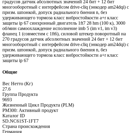
градусов датчик абсолютных значений 24 бит + 12 бит
многооборотный с интерфейсом drive-cliq (энкодер am24dqi) с
призм. шпонкой, допуск радиального биения n, без
удерживающего тормоза класс вибростойкости a+r класс
защиты ip 67 синхронный двигатель 1ft7 28 hm (100 к), 3000
об/мин самоохлаждение исполнение imb 5 (im v1, im v3)
фланец 1 (совместим с 1ft6), силовой штекер поворотный на
270 градусов датчик абсолютных значений 24 бит + 12 бит
многооборотный с интерфейсом drive-cliq (энкодер am24dqi) с
призм. шпонкой, допуск радиального биения n, без
удерживающего тормоза класс вибростойкости a+r класс
защиты ip 67
Общие
Вес Нетто (Кг)
27.6
Группа Продукта
9693
Жизненный Цикл Продукта (PLM)
PM300: Активный продукт
Каталог ID
SD.NC61ST-1FT7
Страна происхождения
Германия