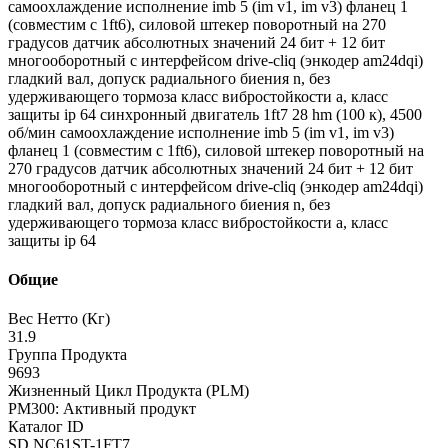
самоохлаждение исполнение imb 5 (im v1, im v3) фланец 1
(совместим с 1ft6), силовой штекер поворотный на 270
градусов датчик абсолютных значений 24 бит + 12 бит
многооборотный с интерфейсом drive-cliq (энкодер am24dqi)
гладкий вал, допуск радиального биения n, без
удерживающего тормоза класс вибростойкости a, класс
защиты ip 64 синхронный двигатель 1ft7 28 hm (100 к), 4500
об/мин самоохлаждение исполнение imb 5 (im v1, im v3)
фланец 1 (совместим с 1ft6), силовой штекер поворотный на
270 градусов датчик абсолютных значений 24 бит + 12 бит
многооборотный с интерфейсом drive-cliq (энкодер am24dqi)
гладкий вал, допуск радиального биения n, без
удерживающего тормоза класс вибростойкости a, класс
защиты ip 64
Общие
Вес Нетто (Кг)
31.9
Группа Продукта
9693
Жизненный Цикл Продукта (PLM)
PM300: Активный продукт
Каталог ID
SD.NC61ST-1FT7