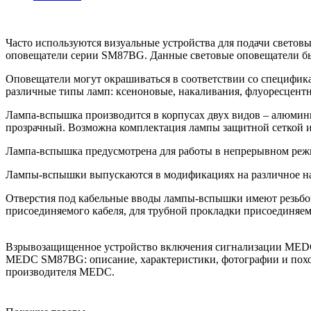
Часто используются визуальные устройства для подачи световы
оповещатели серии SM87BG. Данные световые оповещатели был
Оповещатели могут окрашиваться в соответствии со специфик
различные типы ламп: ксеноновые, накаливания, флуоресцент
Лампа-вспышка производится в корпусах двух видов – алюмин
прозрачный. Возможна комплектация лампы защитной сеткой из
Лампа-вспышка предусмотрена для работы в непрерывном режи
Лампы-вспышки выпускаются в модификациях на различное нап
Отверстия под кабельные вводы лампы-вспышки имеют резьбов
присоединяемого кабеля, для трубной прокладки присоединяемо
Взрывозащищенное устройство включения сигнализации MED
MEDC SM87BG: описание, характеристики, фотографии и пох
производителя MEDC.