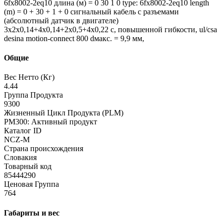
6fx8002-2eq10 длина (м) = 0 30 1 0 type: 6fx8002-2eq10 length
(m) = 0 + 30 + 1 + 0 сигнальный кабель с разъемами
(абсолютный датчик в двигателе)
3x2x0,14+4x0,14+2x0,5+4x0,22 c, повышенной гибкости, ul/csa
desina motion-connect 800 dмакс. = 9,9 мм,
Общие
Вес Нетто (Кг)
4.44
Группа Продукта
9300
Жизненный Цикл Продукта (PLM)
PM300: Активный продукт
Каталог ID
NCZ-M
Страна происхождения
Словакия
Товарный код
85444290
Ценовая Группа
764
Габариты и вес