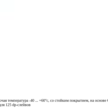
чая температура -40 ... +60°c, со стойким покрытием, на основе 6
для 125 dp-слейвов