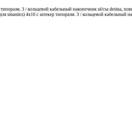
р типоразм. 3 / кольцевой кабельный наконечник ul/csa desina, по
fk для sinamics) 4x16 c штекер типоразм. 3 / кольцевой кабельный 