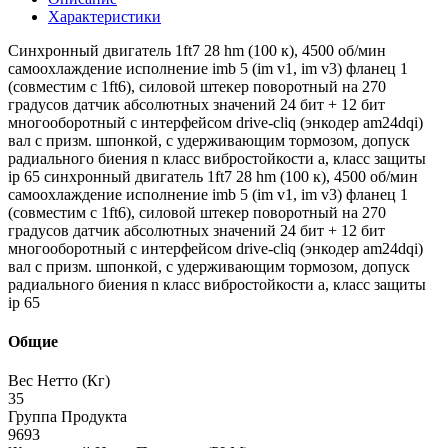
Характеристики
Синхронный двигатель 1ft7 28 hm (100 к), 4500 об/мин
самоохлаждение исполнение imb 5 (im v1, im v3) фланец 1
(совместим с 1ft6), силовой штекер поворотный на 270
градусов датчик абсолютных значений 24 бит + 12 бит
многооборотный с интерфейсом drive-cliq (энкодер am24dqi)
вал с призм. шпонкой, с удерживающим тормозом, допуск
радиального биения n класс вибростойкости a, класс защиты
ip 65 синхронный двигатель 1ft7 28 hm (100 к), 4500 об/мин
самоохлаждение исполнение imb 5 (im v1, im v3) фланец 1
(совместим с 1ft6), силовой штекер поворотный на 270
градусов датчик абсолютных значений 24 бит + 12 бит
многооборотный с интерфейсом drive-cliq (энкодер am24dqi)
вал с призм. шпонкой, с удерживающим тормозом, допуск
радиального биения n класс вибростойкости a, класс защиты
ip 65
Общие
Вес Нетто (Кг)
35
Группа Продукта
9693